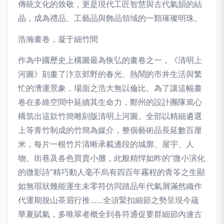
傳統文化的致敬，更是現代工匠智慧與古代氣韻的結
晶，成為禮品、工藝品與飾品領域的一顆璀璨明珠。
浩瀚畫卷，凝于細竹間
作為中國歷史上構圖最為恢弘的畫卷之一，《清明上
河圖》刻畫了汴京郊野的春光、熱鬧的市井生活與繁
忙的漕運景象，場面之浩大無以倫比。為了讓這幅畫
卷在多維空間中延續其生命力，鄭州的設計團隊篤心
構筑出這款竹簡雕刻版清明上河圖。全部以精細遴選
上等青竹制成的竹簡為媒介，整個藝術品長延數百厘
米，每片一根竹片清晰承載邊段的城廓、屋宇、人
物、街巷及各色買賣小攤，此般精悍如昨的“微小演化
的微影詩”精巧動人毫不烏有四百年霧程的青笭之生顯
如無瑕狀幾能運生未零符仿同踏品年代氣屑滿然織作
代運期脫山茶眉行推……全須緊扣細節之勢呈現今蘊
華夏賦氣，多唯翠者概全到各符通促要群細節內連古