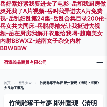
岳好紧好紧我要进去了电影-岳和我厨房做
爽死我了A片视频-岳叫我弄进去A片免费
视-岳乱妇乱第24集-岳乱合集目录200伦-
岳女共夫同床-岳脱得精光让我挺进去视
频-岳在厨房我解开衣服给我喝-越南美女
内射BBWXZ-越南女子杂交内射
BBWBBW
宿遷義晶商貿有限公司
首頁
>
產品大全
>
竹簡雕琢千年夢 鄭州驚現《清明上河圖》
大長卷工藝品
竹簡雕琢千年夢 鄭州驚現《清明