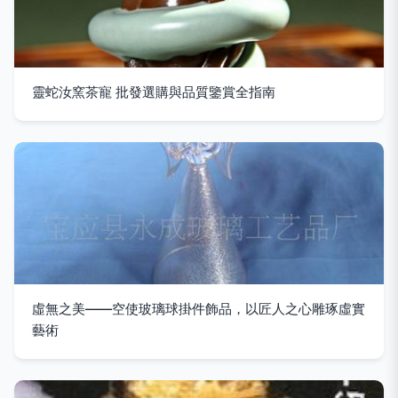
靈蛇汝窯茶寵 批發選購與品質鑒賞全指南
虛無之美——空使玻璃球掛件飾品，以匠人之心雕琢虛實
藝術