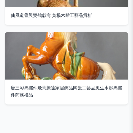
仙風道骨與雙鶴獻壽 黃楊木雕工藝品賞析
唐三彩馬擺件飛黃騰達家居飾品陶瓷工藝品風生水起馬擺
件商務禮品