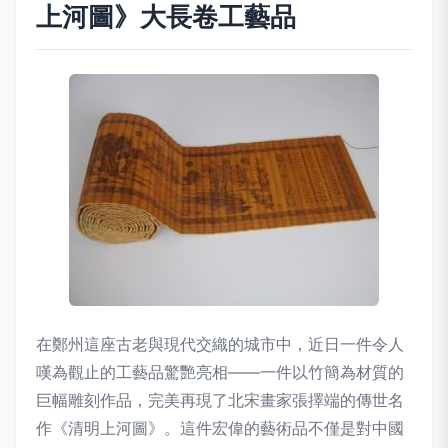
上河圖》大長卷工藝品
在鄭州這座古老與現代交織的城市中，近日一件令人
嘆為觀止的工藝品驚艷亮相——一件以竹簡為材質的
巨幅雕刻作品，完美再現了北宋畫家張擇端的傳世名
作《清明上河圖》。這件宏偉的藝術品不僅是對中國